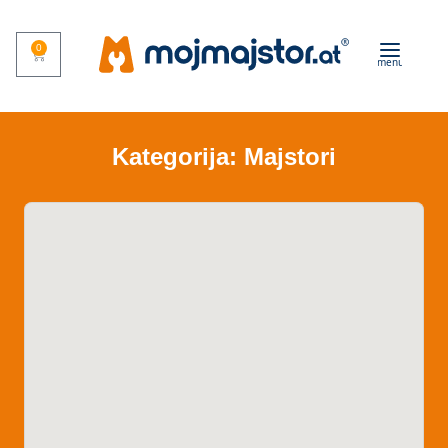
0
menu
Kategorija: Majstori