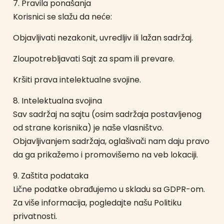
7. Pravila ponašanja
Korisnici se slažu da neće:
Objavljivati nezakonit, uvredljiv ili lažan sadržaj.
Zloupotrebljavati Sajt za spam ili prevare.
Kršiti prava intelektualne svojine.
8. Intelektualna svojina
Sav sadržaj na sajtu (osim sadržaja postavljenog
od strane korisnika) je naše vlasništvo.
Objavljivanjem sadržaja, oglašivači nam daju pravo
da ga prikažemo i promovišemo na veb lokaciji.
9. Zaštita podataka
Lične podatke obrađujemo u skladu sa GDPR-om.
Za više informacija, pogledajte našu Politiku
privatnosti.