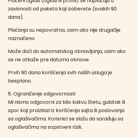
Plaćeni oglasi (oglasi ili profili) se naplaćuju u
zavisnosti od paketa koji izaberete (svakih 90
dana).
Plaćanja su nepovratna, osim ako nije drugačije
naznačeno.
Može doći do automatskog obnavljanja, osim ako
se ne otkaže pre datuma obnove.
Prvih 90 dana korišćenja svih naših usluga je
besplano.
6. Ograničenje odgovornosti
Mi nismo odgovorni za bilo kakvu štetu, gubitak ili
spor koji proizilazi iz korišćenja sajta ili poslovanja
sa oglašivačima. Korisnici se slažu da sarađuju sa
oglašivačima na sopstveni rizik.