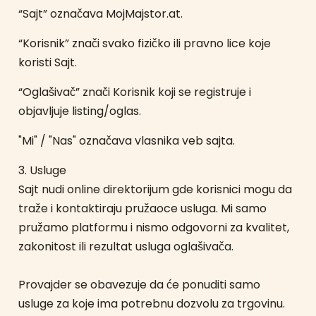
“Sajt” označava MojMajstor.at.
“Korisnik” znači svako fizičko ili pravno lice koje
koristi Sajt.
“Oglašivač” znači Korisnik koji se registruje i
objavljuje listing/oglas.
"Mi" / "Nas" označava vlasnika veb sajta.
3. Usluge
Sajt nudi online direktorijum gde korisnici mogu da
traže i kontaktiraju pružaoce usluga. Mi samo
pružamo platformu i nismo odgovorni za kvalitet,
zakonitost ili rezultat usluga oglašivača.
Provajder se obavezuje da će ponuditi samo
usluge za koje ima potrebnu dozvolu za trgovinu.