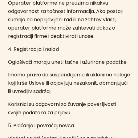
Operater platforme ne preuzima nikakvu
odgovornost za tačnost informacija. Ako postoji
sumnja na neprijavljeni rad ili na zahtev vlasti,
operater platforme može zahtevati dokaz o
registraciji firme i deaktivirati unose.
4. Registracija i nalozi
Oglašivači moraju uneti tačne i ažurirane podatke.
Imamo pravo da suspendujemo ili uklonimo naloge
koji krše Uslove ili objavljuju nezakonit, obmanjujući
ili uvredljiv sadržaj.
Korisnici su odgovorni za čuvanje poverljivosti
svojih podataka za prijavu.
5. Plaćanja i povraćaj novca